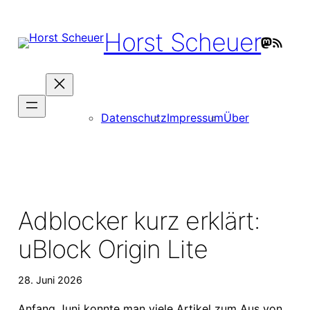
Zum
Inhalt
Horst Scheuer
Mastodo
RSS-Feed
springen
Datenschutz
Impressum
Über
Adblocker kurz erklärt:
uBlock Origin Lite
28. Juni 2026
Anfang Juni konnte man viele Artikel zum Aus von